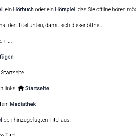
el
, ein
Hörbuch
oder ein
Hörspiel
, das Sie offline hören mö
l den Titel unten, damit sich dieser öffnet.
en:
…
fügen
Startseite.
n links:
Startseite
ten:
Mediathek
el
den hinzugefügten Titel aus.
m Titel:
…