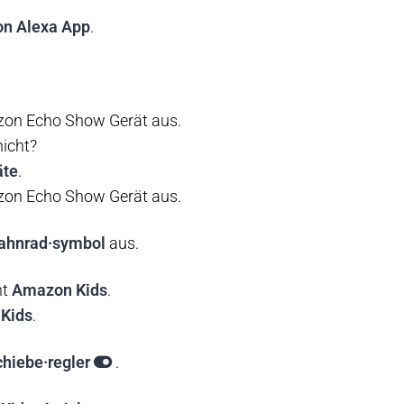
n Alexa App
.
zon Echo Show Gerät aus.
nicht?
äte
.
zon Echo Show Gerät aus.
ahnrad·symbol
aus.
ht
Amazon Kids
.
Kids
.
chiebe·regler
.