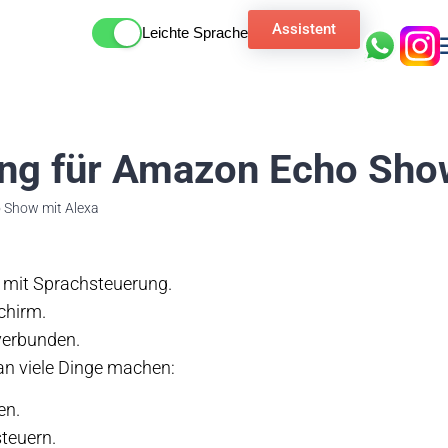
Assistent
Leichte Sprache
ng für Amazon Echo Sho
Show mit Alexa
 mit Sprachsteuerung.
chirm.
 verbunden.
n viele Dinge machen:
en.
teuern.