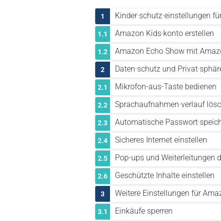
Kinder·schutz·einstellungen 
1
Amazon Kids·konto erstellen
1.1
Amazon Echo Show mit Amazo
1.2
Daten·schutz und Privat·sphä
2
Mikrofon-aus-Taste bedienen
2.1
Sprachaufnahmen·verlauf lös
2.2
Automatische Passwort·speic
2.3
Sicheres Internet einstellen
2.4
Pop-ups und Weiterleitungen d
2.5
Geschützte Inhalte einstellen
2.6
Weitere Einstellungen für Am
3
Einkäufe sperren
3.1