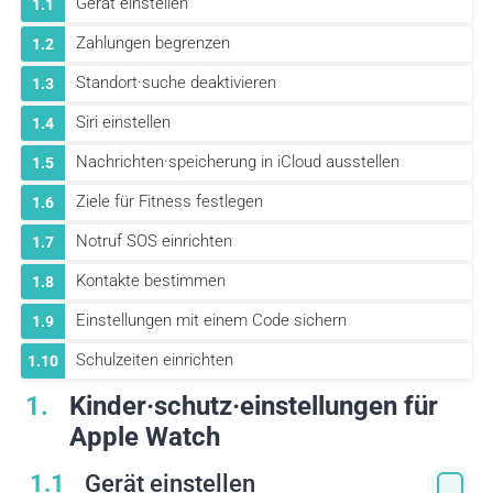
Gerät einstellen
1.1
Zahlungen begrenzen
1.2
Standort·suche deaktivieren
1.3
Siri einstellen
1.4
Nachrichten·speicherung in iCloud ausstellen
1.5
Ziele für Fitness festlegen
1.6
Notruf SOS einrichten
1.7
Kontakte bestimmen
1.8
Einstellungen mit einem Code sichern
1.9
Schulzeiten einrichten
1.10
1
Kinder·schutz·einstellungen für
Apple Watch
1.1
Gerät einstellen